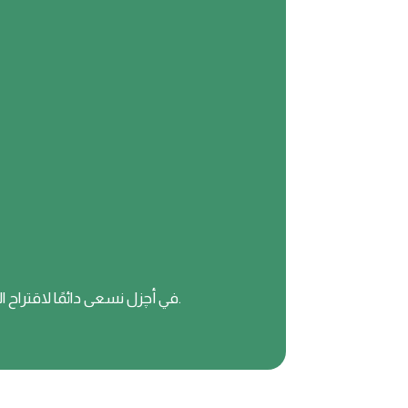
في أچزل نسعى دائمًا لاقتراح الأفضل لك، مع تجربة تسوق سهلة، وسياسات واضحة للإرجاع والاستبدال، وخدمة عملاء ودودة جاهزة للمساعدة.