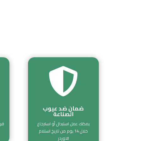

ضمان ضد عيوب
الصناعة
فري
يمكنك عمل استبدال أو استرجاع
خلال 14 يوم من تاريخ استلام
الاوردر