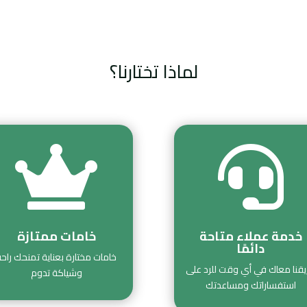
لماذا تختارنا؟


خدمة عملاء متاحة
خامات ممتازة
دائمًا
خامات مختارة بعناية تمنحك راحة
قنا معاك في أي وقت للرد على
وشياكة تدوم
استفساراتك ومساعدتك