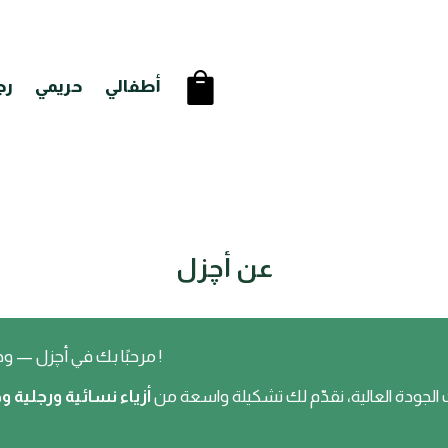
أطفالي
حريمي
رج
عن أچزل
مرحبًا بك في أچزل — وجهتك المتميزة لمنتجات تلائم كل أفراد الأسرة !
 الجودة العالية، نقدّم لك تشكيلة واسعة من
أزياء نسائية ورجلية 