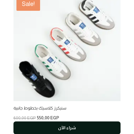
Sale!
سنيكرز كلاسيك بخطوط جانبية
Original
Current
600,00
EGP
550,00
EGP
price
price
شراء الآن
was:
is: