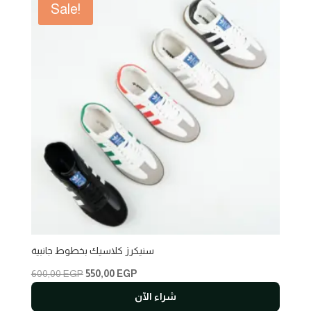
Sale!
سنيكرز كلاسيك بخطوط جانبية
Original
Current
600,00
EGP
550,00
EGP
price
price
شراء الآن
was:
is: