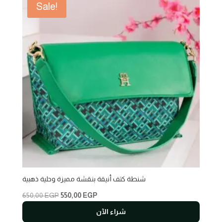
Sale!
شنطة كتف أنيقة بنقشة مميزة وحلية ذهبية
Original
Current
650,00
EGP
550,00
EGP
price
price
شراء الآن
was:
is: