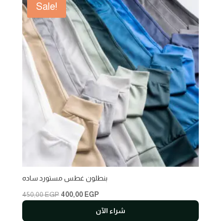
Sale!
بنطلون غطس مستورد ساده
Original
Current
450,00
EGP
400,00
EGP
price
price
شراء الآن
was:
is: