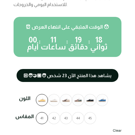
للاستخدام اليومي والخروجات.
⏰ الوقت المتبقي على انتهاء العرض 😯
00
11
19
18
:
:
:
ثواني
دقائق
ساعات
أيام
🧑🏼‍🤝‍🧑🏻 يشاهد هذا المنتج الآن
23
شخص
اللون
المقاس
41
42
43
44
45
Clear