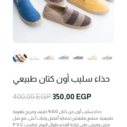
حذاء سليب أون كتان طبيعي
Original
Current
400,00
EGP
350,00
EGP
price
price
was:
is:
حذاء سليب أون من كتان 100% خفيف ومريح بتهوية
400,00 EGP.
350,00 EGP
طبيعية. مصنع بطبقتين لحماية أفضل وثبات أعلى، مع نعل
P.V.C متين وفرش طبي لراحة القدم طوال اليوم. مناسب