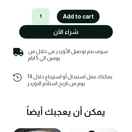
حذاء
Add to cart
سليب
أون
شراء الآن
كتان
طبيعي
quantity

سوف يتم توصيل الأوردر في خلال من
يومين الي 5 ايام

يمكنك عمل استبدال أو استرجاع خلال 14
يوم من تاريخ استلام الاوردر
يمكن أن يعجبك أيضاً