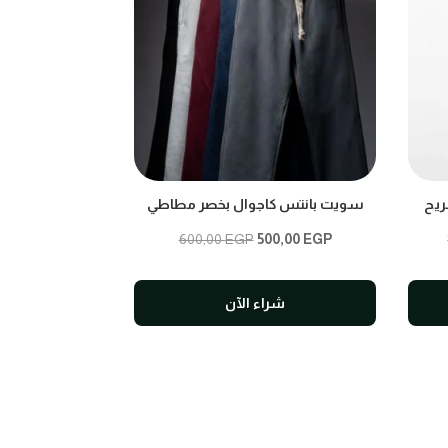
ريح
سويت بانتس كاجوال بخصر مطاطي
Original
Current
600,00
EGP
500,00
EGP
price
price
was:
is:
شراء الآن
600,00 EGP.
500,00 EGP.