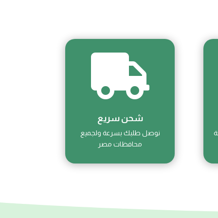

شحن سريع
ة
نوصل طلبك بسرعة ولجميع
محافظات مصر