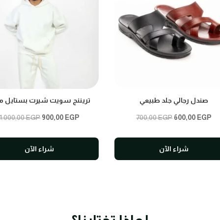
صندل رجالي جلد طبيعي
تريننج سويت شيرت بستايل م
Original
Current
Original
Cu
1.000,00
EGP
900,00
EGP
700,00
EGP
600,00
EGP
price
price
price
pri
was:
is:
was:
is:
شراء الآن
شراء الآن
1.000,00 EGP.
900,00 EGP.
700,00 EGP.
60