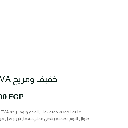
سليبر Adidas EVA خفيف ومريح
inal
Current
,00
EGP
e
price
is:
00 EGP.
350,00 EGP.
طوال اليوم. تصميم رياضي عملي بشعار بارز ونعل