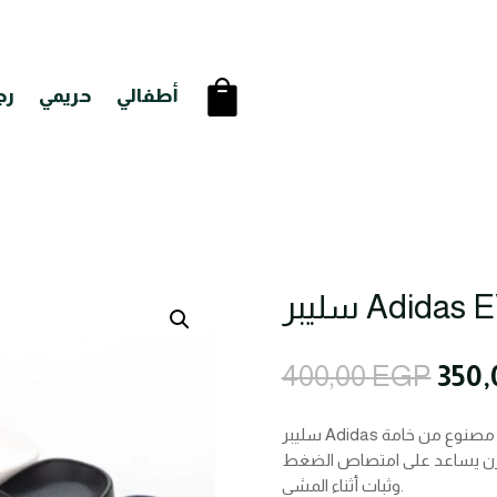
أطفالي
حريمي
رج
Orig
400,00
EGP
350
pric
was:
سليبر Adidas مصنوع من خامة EVA عالية الجودة، خفيف على القدم ويوفر راحة
400,
 مرن يساعد على امتصاص الضغط
وثبات أثناء المشي.