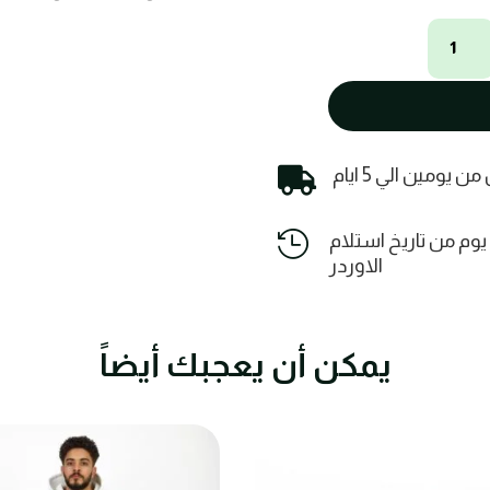
سليبر
Adidas
EVA
خفيف
ومريح
quantity
ومين الي 5 ايام


يمكنك عمل استبدال أو استرجاع خلال 14 يوم من تاريخ استلام
الاوردر
يمكن أن يعجبك أيضاً