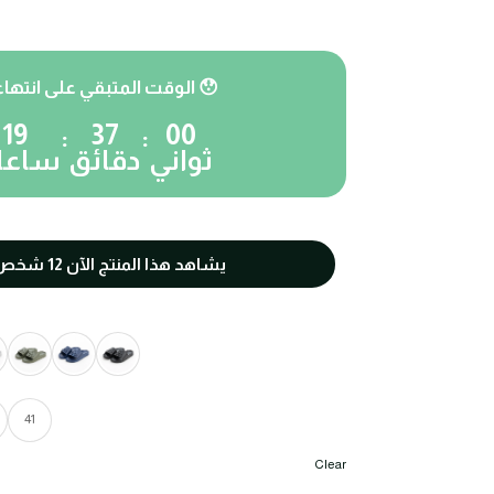
⏰ الوقت المتبقي على انتهاء العرض 😯
19
36
59
:
:
ثواني
دقائق
ساعا
🧑🏼‍🤝‍🧑🏻 يشاهد هذا المنتج الآن
12
شخص
41
Clear