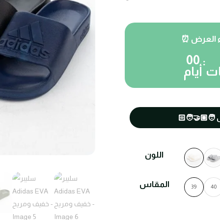
00
:
ت
أيام
اللون
المقاس
39
40