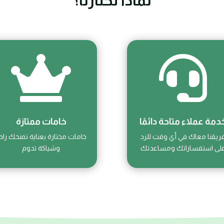
لماذا تختارنا؟


دمة عملاء متاحة دائمًا
خامات ممتازة
ريقنا معاك في أي وقت للرد
خامات مختارة بعناية تمنحك راح
لى استفساراتك ومساعدتك
وشياكة تدوم