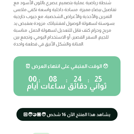
was:
is:
شنطة رياضية عملية بتصميم عصري باللون الأسود مع
550,00 EGP.
500,00 EGP
تفاصيل بيضاء مميزة. مساحة داخلية واسعة تكفي ملابس
التمرين والأحذية والأغراض الشخصية، مع جيوب خارجية
بسوستة لسهولة الوصول لمقتنياتك. مزودة بمقبض يد
مريح وحزام كتف قابل للتعديل لسهولة الحمل. مناسبة
للجيم، السفر القصير، أو الاستخدام اليومي، وتجمع بين
المتانة والشكل الأنيق في قطعة واحدة.
⏰ الوقت المتبقي على انتهاء العرض 😯
00
08
24
24
:
:
:
ثواني
دقائق
ساعات
أيام
🧑🏼‍🤝‍🧑🏻 يشاهد هذا المنتج الآن
16
شخص