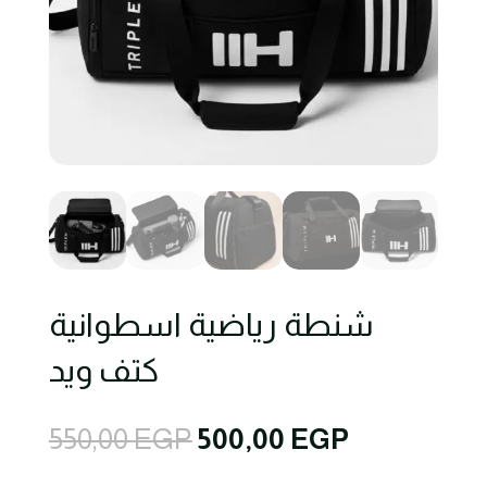
شنطة رياضية اسطوانية
كتف ويد
Original
Current
550,00
EGP
500,00
EGP
price
price