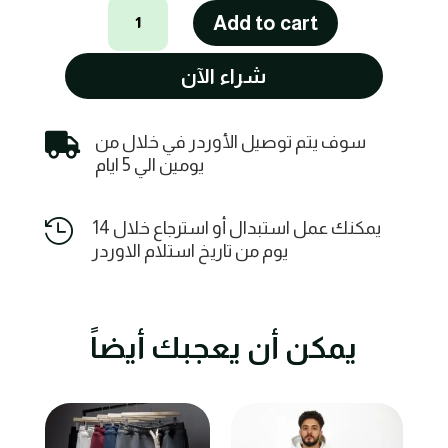
شنطة
Add to cart
رياضية
اسطوانية
شراء الآن
كتف
ويد
quantity

سوف يتم توصيل الأوردر في خلال من
يومين الي 5 ايام

يمكنك عمل استبدال أو استرجاع خلال 14
يوم من تاريخ استلام الاوردر
يمكن أن يعجبك أيضاً