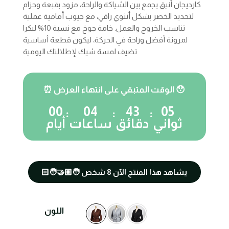
was:
is:
كارديجان أنيق يجمع بين الشياكة والراحة، مزود بقبعة وحزام
900,00 EGP.
700,00 EGP
لتحديد الخصر بشكل أنثوي راقي، مع جيوب أمامية عملية
تناسب الخروج والعمل. خامة جوخ مع نسبة 10% ليكرا
لمرونة أفضل وراحة في الحركة، ليكون قطعة أساسية
تضيف لمسة شيك لإطلالتك اليومية
⏰ الوقت المتبقي على انتهاء العرض 😯
00
04
43
04
:
:
:
ثواني
دقائق
ساعات
أيام
🧑🏼‍🤝‍🧑🏻 يشاهد هذا المنتج الآن
8
شخص
اللون