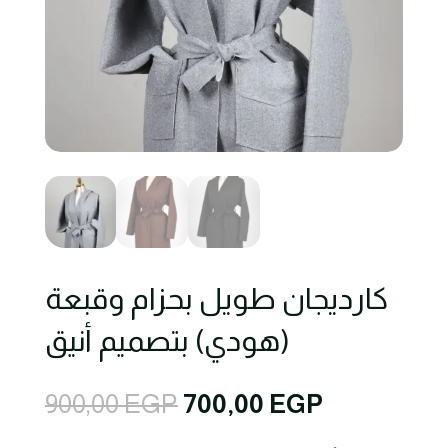
كارديجان طويل بحزام وقبعة
(هودي) بتصميم أنيق
Original
Current
900,00
EGP
700,00
EGP
price
price