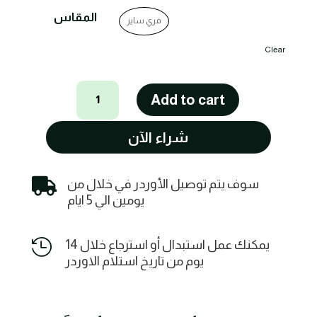
المقاس
فري سايز
Clear
كارديجان
Add to cart
طويل
بحزام
شراء الآن
وقبعة
(هودي)
بتصميم

سوف يتم توصيل الأوردر في خلال من
أنيق
يومين الي 5 ايام
quantity

يمكنك عمل استبدال أو استرجاع خلال 14
يوم من تاريخ استلام الاوردر