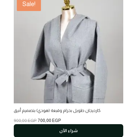
Sale!
كارديجان طويل بحزام وقبعة (هودي) بتصميم أنيق
Original
Current
900,00
EGP
700,00
EGP
price
price
شراء الآن
was:
is: