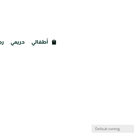
أطفالي
حريمي
رج