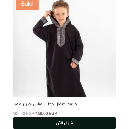
Sale!
جلابية أطفال قطن بوبلين تطريز مميز
Original
Current
500,00
EGP
450,00
EGP
price
price
شراء الآن
was:
is: