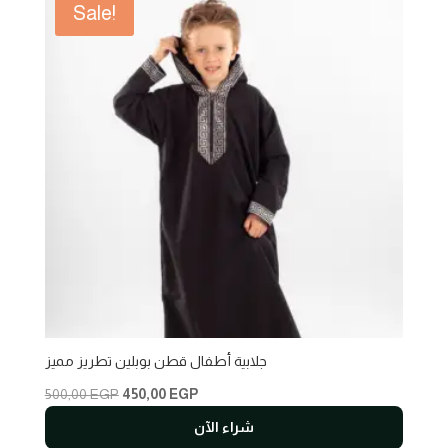
Sale!
جلابية أطفال قطن بوبلين تطريز مميز
Original
Current
500,00
EGP
450,00
EGP
price
price
شراء الآن
was:
is: