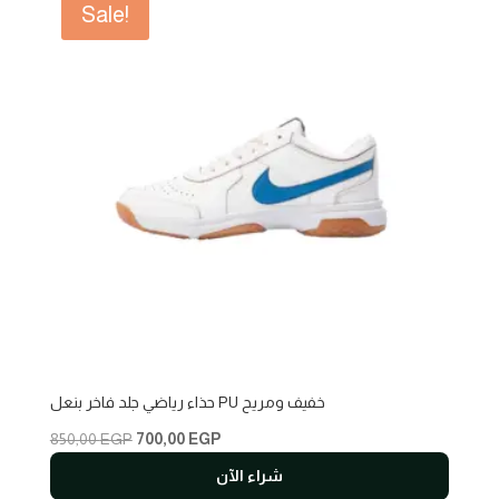
Sale!
حذاء رياضي جلد فاخر بنعل PU خفيف ومريح
Original
Current
850,00
EGP
700,00
EGP
price
price
شراء الآن
was:
is: