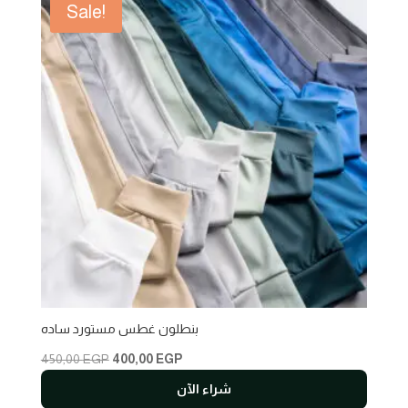
Sale!
بنطلون غطس مستورد ساده
Original
Current
450,00
EGP
400,00
EGP
price
price
شراء الآن
was:
is: