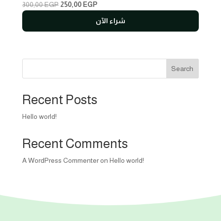
Original
Current
300,00
EGP
250,00
EGP
price
price
شراء الآن
was:
is:
300,00 EGP.
250,00 EGP.
Search
Recent Posts
Hello world!
Recent Comments
A WordPress Commenter
on
Hello world!