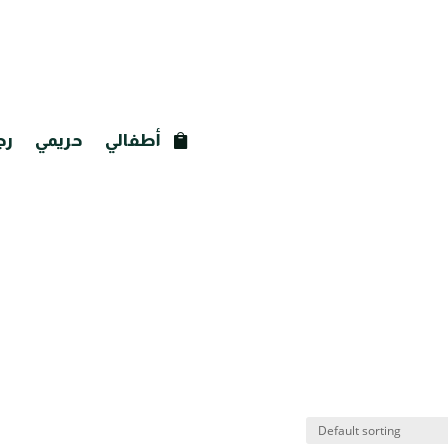
أطفالي
حريمي
رج