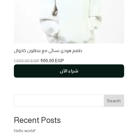
طقم هودي نسائي مع بنطلون كاجوال
Original
Current
1.000,00
EGP
900,00
EGP
price
price
شراء الآن
was:
is:
1.000,00 EGP.
900,00 EGP.
Search
Recent Posts
Hello world!