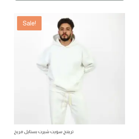
600,00 EGP.
450,00 EGP.
Sale!
تريننج سويت شيرت بستايل مريح