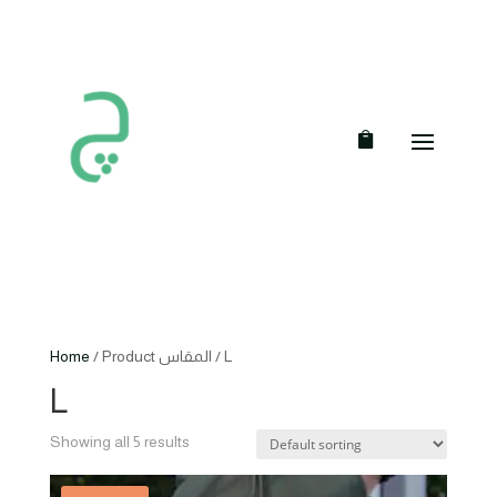
Home
/ Product المقاس / L
L
Showing all 5 results