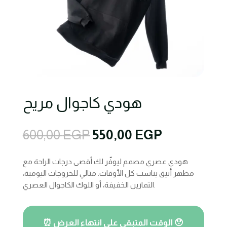
هودي كاجوال مريح
Original
Current
600,00
EGP
550,00
EGP
price
price
was:
is:
هودي عصري مصمم ليوفّر لك أقصى درجات الراحة مع
600,00 EGP.
550,00 EGP
مظهر أنيق يناسب كل الأوقات. مثالي للخروجات اليومية،
التمارين الخفيفة، أو اللوك الكاجوال العصري.
⏰ الوقت المتبقي على انتهاء العرض 😯