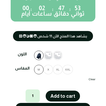
00
02
47
53
:
:
:
ثواني
دقائق
ساعات
أيام
🧑🏼‍🤝‍🧑🏻 يشاهد هذا المنتج الآن
11
شخص
اللون
المقاس
M
X
XL
XXL
Clear
هودي
Add to cart
كاجوال
مريح